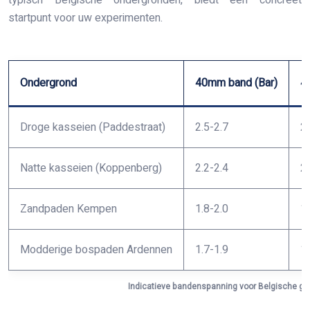
typisch Belgische ondergronden, biedt een concreet
startpunt voor uw experimenten.
Ondergrond
40mm band (Bar)
4
Droge kasseien (Paddestraat)
2.5-2.7
2.
Natte kasseien (Koppenberg)
2.2-2.4
2.
Zandpaden Kempen
1.8-2.0
1.
Modderige bospaden Ardennen
1.7-1.9
1.
Indicatieve bandenspanning voor Belgische gra