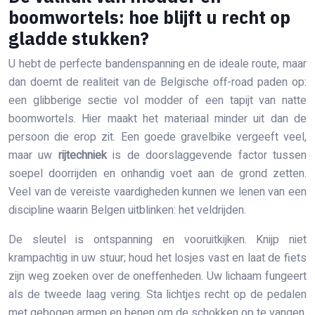
boomwortels: hoe blijft u recht op
gladde stukken?
U hebt de perfecte bandenspanning en de ideale route, maar
dan doemt de realiteit van de Belgische off-road paden op:
een glibberige sectie vol modder of een tapijt van natte
boomwortels. Hier maakt het materiaal minder uit dan de
persoon die erop zit. Een goede gravelbike vergeeft veel,
maar uw
rijtechniek
is de doorslaggevende factor tussen
soepel doorrijden en onhandig voet aan de grond zetten.
Veel van de vereiste vaardigheden kunnen we lenen van een
discipline waarin Belgen uitblinken: het veldrijden.
De sleutel is ontspanning en vooruitkijken. Knijp niet
krampachtig in uw stuur; houd het losjes vast en laat de fiets
zijn weg zoeken over de oneffenheden. Uw lichaam fungeert
als de tweede laag vering. Sta lichtjes recht op de pedalen
met gebogen armen en benen om de schokken op te vangen.