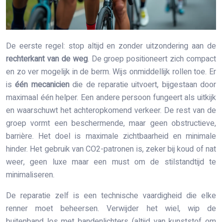
De eerste regel: stop altijd en zonder uitzondering aan de
rechterkant van de weg
. De groep positioneert zich compact
en zo ver mogelijk in de berm. Wijs onmiddellijk rollen toe. Er
is
één mecanicien
die de reparatie uitvoert, bijgestaan door
maximaal één helper. Een andere persoon fungeert als uitkijk
en waarschuwt het achteropkomend verkeer. De rest van de
groep vormt een beschermende, maar geen obstructieve,
barrière. Het doel is maximale zichtbaarheid en minimale
hinder. Het gebruik van CO2-patronen is, zeker bij koud of nat
weer, geen luxe maar een must om de stilstandtijd te
minimaliseren.
De reparatie zelf is een technische vaardigheid die elke
renner moet beheersen. Verwijder het wiel, wip de
buitenband los met bandenlichters (altijd van kunststof om