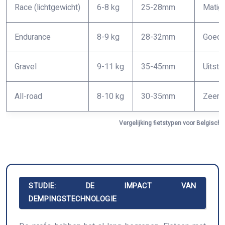
Race (lichtgewicht)
6-8 kg
25-28mm
Matig
Endurance
8-9 kg
28-32mm
Goed
Gravel
9-11 kg
35-45mm
Uitst
All-road
8-10 kg
30-35mm
Zeer 
Vergelijking fietstypen voor Belgisch
STUDIE: DE IMPACT VAN
DEMPINGSTECHNOLOGIE