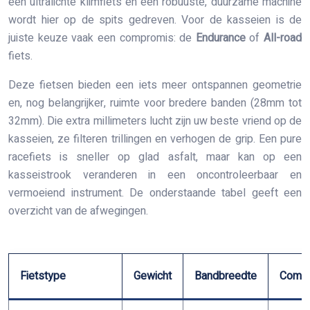
een ultralichte klimfiets en een robuuste, duurzame machine
wordt hier op de spits gedreven. Voor de kasseien is de
juiste keuze vaak een compromis: de
Endurance
of
All-road
fiets.
Deze fietsen bieden een iets meer ontspannen geometrie
en, nog belangrijker, ruimte voor bredere banden (28mm tot
32mm). Die extra millimeters lucht zijn uw beste vriend op de
kasseien, ze filteren trillingen en verhogen de grip. Een pure
racefiets is sneller op glad asfalt, maar kan op een
kasseistrook veranderen in een oncontroleerbaar en
vermoeiend instrument. De onderstaande tabel geeft een
overzicht van de afwegingen.
Fietstype
Gewicht
Bandbreedte
Comfo