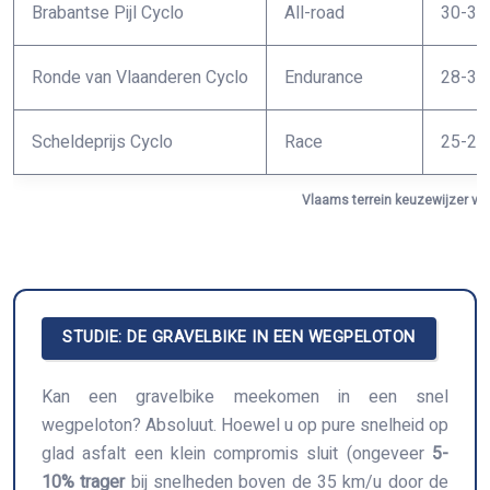
Brabantse Pijl Cyclo
All-road
30-3
Ronde van Vlaanderen Cyclo
Endurance
28-3
Scheldeprijs Cyclo
Race
25-2
Vlaams terrein keuzewijzer voo
STUDIE: DE GRAVELBIKE IN EEN WEGPELOTON
Kan een gravelbike meekomen in een snel
wegpeloton? Absoluut. Hoewel u op pure snelheid op
glad asfalt een klein compromis sluit (ongeveer
5-
10% trager
bij snelheden boven de 35 km/u door de