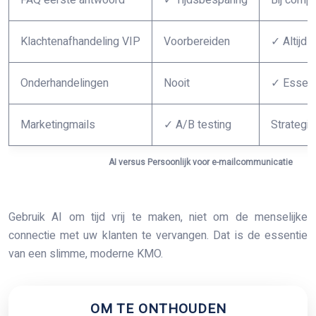
FAQ eerste antwoord
✓ Tijdsbesparing
Bij compl
Klachtenafhandeling VIP
Voorbereiden
✓ Altijd 
Onderhandelingen
Nooit
✓ Essent
Marketingmails
✓ A/B testing
Strategi
AI versus Persoonlijk voor e-mailcommunicatie
Gebruik AI om tijd vrij te maken, niet om de menselijke
connectie met uw klanten te vervangen. Dat is de essentie
van een slimme, moderne KMO.
OM TE ONTHOUDEN