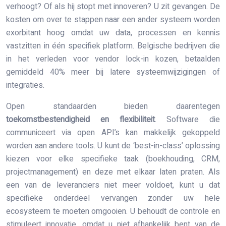
verhoogt? Of als hij stopt met innoveren? U zit gevangen. De
kosten om over te stappen naar een ander systeem worden
exorbitant hoog omdat uw data, processen en kennis
vastzitten in één specifiek platform. Belgische bedrijven die
in het verleden voor vendor lock-in kozen, betaalden
gemiddeld 40% meer bij latere systeemwijzigingen of
integraties.
Open standaarden bieden daarentegen
toekomstbestendigheid en flexibiliteit
. Software die
communiceert via open API’s kan makkelijk gekoppeld
worden aan andere tools. U kunt de ‘best-in-class’ oplossing
kiezen voor elke specifieke taak (boekhouding, CRM,
projectmanagement) en deze met elkaar laten praten. Als
een van de leveranciers niet meer voldoet, kunt u dat
specifieke onderdeel vervangen zonder uw hele
ecosysteem te moeten omgooien. U behoudt de controle en
stimuleert innovatie, omdat u niet afhankelijk bent van de