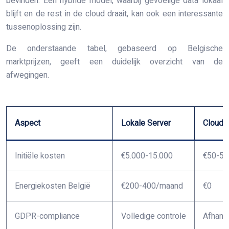
bevinden. Een hybride model, waarbij gevoelige data lokaal
blijft en de rest in de cloud draait, kan ook een interessante
tussenoplossing zijn.
De onderstaande tabel, gebaseerd op Belgische
marktprijzen, geeft een duidelijk overzicht van de
afwegingen.
Aspect
Lokale Server
Cloud 
Initiële kosten
€5.000-15.000
€50-5
Energiekosten België
€200-400/maand
€0
GDPR-compliance
Volledige controle
Afhanke