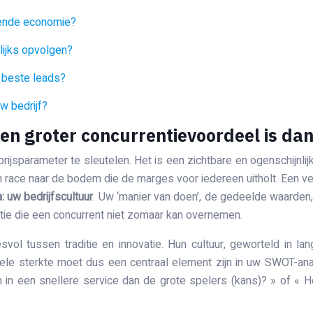
rende economie?
ijks opvolgen?
e beste leads?
w bedrijf?
n groter concurrentievoordeel is dan
ijsparameter te sleutelen. Het is een zichtbare en ogenschijnlij
n race naar de bodem die de marges voor iedereen uitholt. Een vee
: uw bedrijfscultuur
. Uw ‘manier van doen’, de gedeelde waarden
ie die een concurrent niet zomaar kan overnemen.
ol tussen traditie en innovatie. Hun cultuur, geworteld in lang
e sterkte moet dus een centraal element zijn in uw SWOT-anal
) zich in een snellere service dan de grote spelers (kans)? » of