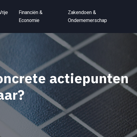
Vrije
Financiën &
Zakendoen &
Economie
Ondernemerschap
oncrete actiepunten
aar?