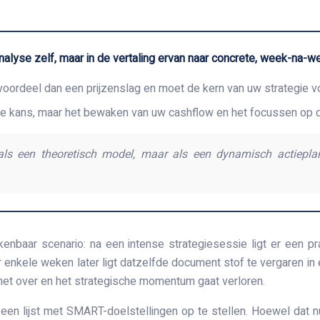
lyse zelf, maar in de vertaling ervan naar concrete, week-na-wee
evoordeel dan een prijzenslag en moet de kern van uw strategie 
elke kans, maar het bewaken van uw cashflow en het focussen op d
 als een theoretisch model, maar als een dynamisch actiepl
nbaar scenario: na een intense strategiesessie ligt er een pr
r enkele weken later ligt datzelfde document stof te vergaren in 
t het over en het strategische momentum gaat verloren.
 lijst met SMART-doelstellingen op te stellen. Hoewel dat nutt