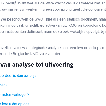
uw bedrijf. Want wat als de ware kracht van uw strategie niet s
, uw manier van werken – u een voorsprong geeft die concurrent
if’. We beschouwen de SWOT niet als een statisch document, maa
uiken in de vaak onzichtbare activa van uw KMO en koppelen elke 
een actiepunten definieert, maar deze ook wekelijks opvolgt, bij
omzetten van uw strategische analyse naar een levend actieplan
n voor de Belgische KMO-zaakvoerder.
van analyse tot uitvoering
ordeel is dan uw prijs
doen?
komsten verhogen?
n hoe u dat oplost