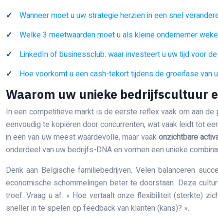
Wanneer moet u uw strategie herzien in een snel verande
Welke 3 meetwaarden moet u als kleine ondernemer wekel
LinkedIn of businessclub: waar investeert u uw tijd voor d
Hoe voorkomt u een cash-tekort tijdens de groeifase van u
Waarom uw unieke bedrijfscultuur ee
In een competitieve markt is de eerste reflex vaak om aan de pr
eenvoudig te kopiëren door concurrenten, wat vaak leidt tot ee
in een van uw meest waardevolle, maar vaak
onzichtbare activa
onderdeel van uw bedrijfs-DNA en vormen een unieke combinat
Denk aan Belgische familiebedrijven. Velen balanceren succesv
economische schommelingen beter te doorstaan. Deze culturel
troef. Vraag u af: « Hoe vertaalt onze flexibiliteit (sterkte
sneller in te spelen op feedback van klanten (kans)? ».