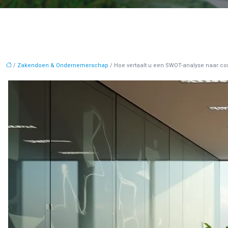
/
Zakendoen & Ondernemerschap
/ Hoe vertaalt u een SWOT-analyse naar c