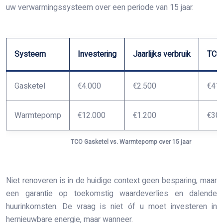
uw verwarmingssysteem over een periode van 15 jaar.
Systeem
Investering
Jaarlijks verbruik
TCO 
Gasketel
€4.000
€2.500
€41.
Warmtepomp
€12.000
€1.200
€30.
TCO Gasketel vs. Warmtepomp over 15 jaar
Niet renoveren is in de huidige context geen besparing, maar
een garantie op toekomstig waardeverlies en dalende
huurinkomsten. De vraag is niet óf u moet investeren in
hernieuwbare energie, maar wanneer.